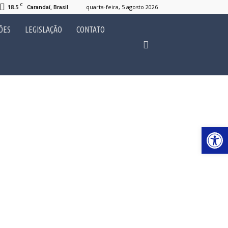
C
18.5
quarta-feira, 5 agosto 2026
Carandaí, Brasil
ÕES
LEGISLAÇÃO
CONTATO
Abrir 