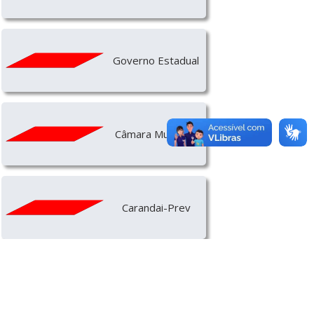
Governo Estadual
Câmara Municipal
Carandai-Prev